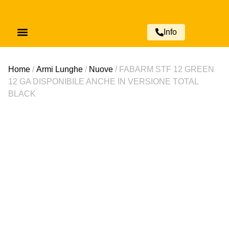
‎‎Info
Sfoglia Categorie
Catalogo Completo
Fuochi d’Artificio
Home
/
Armi Lunghe
/
Nuove
/ FABARM STF 12 GREEN
12 GA DISPONIBILE ANCHE IN VERSIONE TOTAL
BLACK